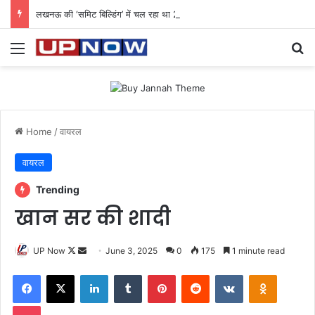
लखनऊ की ‘समिट बिल्डिंग’ में चल रहा था 200 करोड़ का साइबर घोटाला: 40 युवतियों समेत 119 गिरफ्तार
Menu
Se
Home
/
वायरल
वायरल
Trending
खान सर की शादी
Follow
Send
UP Now
June 3, 2025
0
175
1 minute read
on
an
Facebook
X
LinkedIn
Tumblr
Pinterest
Reddit
VKontakte
Odnoklas
X
email
Pocket