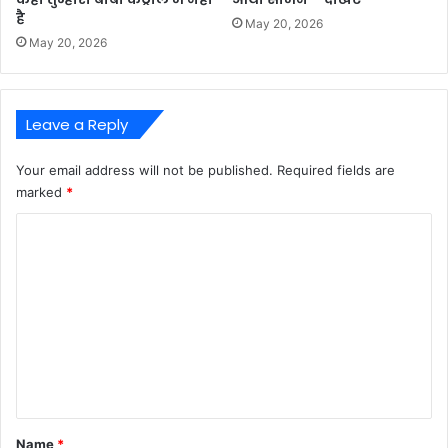
है
May 20, 2026
May 20, 2026
Leave a Reply
Your email address will not be published.
Required fields are
marked
*
C
o
m
m
e
n
t
*
Name
*