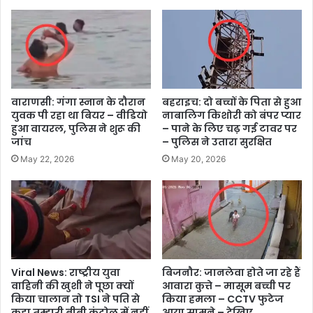
वाराणसी: गंगा स्नान के दौरान
बहराइच: दो बच्चों के पिता से हुआ
युवक पी रहा था बियर – वीडियो
नाबालिग किशोरी को बंपर प्यार
हुआ वायरल, पुलिस ने शुरू की
– पाने के लिए चढ़ गई टावर पर
जांच
– पुलिस ने उतारा सुरक्षित
May 22, 2026
May 20, 2026
Viral News: राष्ट्रीय युवा
बिजनौर: जानलेवा होते जा रहे हैं
वाहिनी की खुशी ने पूछा क्यों
आवारा कुत्ते – मासूम बच्ची पर
किया चालान तो TSI ने पति से
किया हमला – CCTV फुटेज
कहा तुम्हारी बीबी कंट्रोल में नहीं
आया सामने – देखिए