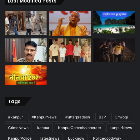
Last Modified Posts
Tags
#kanpur
#KanpurNews
#uttarpradesh
BJP
CmYogi
CrimeNews
kanpur
KanpurCommissionerate
kanpurNews
KanpurPolice
latestnews
Lucknow
Policegoodwork