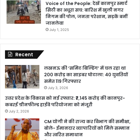
Voice of the People: देखें कानपुर स्मार्ट
सिटी का अधूरा सच: बारिश में खुली नगर
निगम की पोल, जनता परेशान, सड़कें बनीं
जानलेवा
July 1, 2025
Recent
लखनऊ की ‘समिट बिल्डिंग’ में चल रहा था
200 करोड़ का साइबर घोटाला: 40 युवतियों
समेत 119 गिरफ्तार
July 3, 2026
उत्तर प्रदेश के विकास को नई रफ्तार: ₹7,145 करोड़ की कानपुर-
कबरई ग्रीनफील्ड हाईवे परियोजना को मंजूरी
July 2, 2026
CM योगी ने की राज्य कर विभाग की समीक्षा,
बोले- ईमानदार व्यापारियों को मिले सम्मान
और त्वरित समाधान