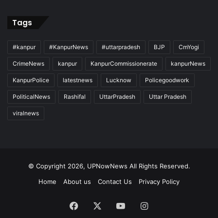
Tags
#kanpur
#KanpurNews
#uttarpradesh
BJP
CmYogi
CrimeNews
kanpur
KanpurCommissionerate
kanpurNews
KanpurPolice
latestnews
Lucknow
Policegoodwork
PoliticalNews
Rashifal
UttarPradesh
Uttar Pradesh
viralnews
© Copyright 2026, UPNowNews All Rights Reserved.
Home
About us
Contact Us
Privacy Policy
Facebook
X
YouTube
Instagram