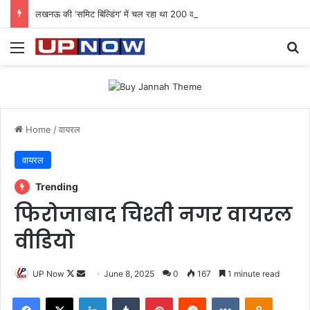
लखनऊ की ‘समिट बिल्डिंग’ में चल रहा था 200 करोड़ का साइबर घोटाला: 40 युवतियों समेत 119 गिरफ्तार
Menu
Se
Home
/
वायरल
वायरल
Trending
फिरोजाबाद चिश्ती नगर वायरल
वीडियो
Follow
Send
UP Now
June 8, 2025
0
167
1 minute read
on
an
Facebook
X
LinkedIn
Tumblr
Pinterest
Reddit
VKontakte
Odnoklas
X
email