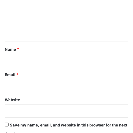
m
m
e
n
t
*
Name
*
Email
*
Website
Save my name, email, and website in this browser for the next