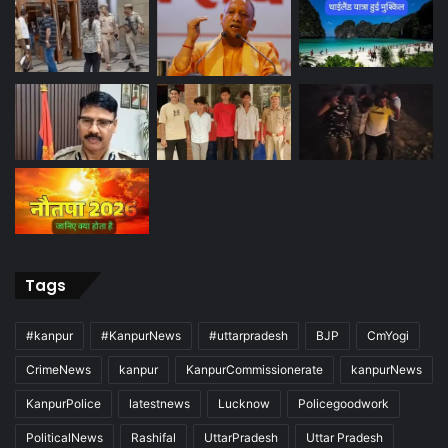
Tags
#kanpur
#KanpurNews
#uttarpradesh
BJP
CmYogi
CrimeNews
kanpur
KanpurCommissionerate
kanpurNews
KanpurPolice
latestnews
Lucknow
Policegoodwork
PoliticalNews
Rashifal
UttarPradesh
Uttar Pradesh