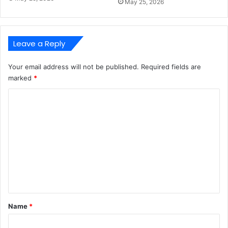
May 25, 2026
Leave a Reply
Your email address will not be published.
Required fields are
marked
*
C
o
m
m
e
n
t
*
Name
*