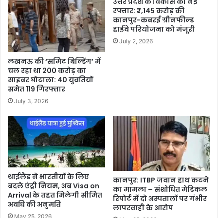
उत्तर प्रदेश के विकास को नई
रफ्तार: ₹7,145 करोड़ की
कानपुर-कबरई ग्रीनफील्ड
हाईवे परियोजना को मंजूरी
July 2, 2026
लखनऊ की ‘समिट बिल्डिंग’ में
चल रहा था 200 करोड़ का
साइबर घोटाला: 40 युवतियों
समेत 119 गिरफ्तार
July 3, 2026
थाईलैंड ने भारतीयों के लिए
कानपुर: ITBP जवान हाथ कटने
बदले एंट्री नियम, अब Visa on
का मामला – संशोधित मेडिकल
Arrival के तहत मिलेगी सीमित
रिपोर्ट में दो अस्पतालों पर गंभीर
अवधि की अनुमति
लापरवाही के आरोप
May 25, 2026