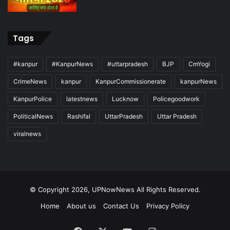
Tags
#kanpur
#KanpurNews
#uttarpradesh
BJP
CmYogi
CrimeNews
kanpur
KanpurCommissionerate
kanpurNews
KanpurPolice
latestnews
Lucknow
Policegoodwork
PoliticalNews
Rashifal
UttarPradesh
Uttar Pradesh
viralnews
© Copyright 2026, UPNowNews All Rights Reserved.
Home
About us
Contact Us
Privacy Policy