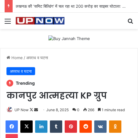
लखनऊ की ‘समिट बिल्डिंग’ में चल रहा था 200 करोड़ का साइबर घोटाला: 40 युवतियों समेत 119 गिरफ्तार
Menu
Se
Home
/
अपराध व घटना
अपराध व घटना
Trending
कानपुर आत्महत्या KP ग्रुप
Follow
Send
UP Now
June 8, 2025
0
266
1 minute read
on
an
Facebook
X
LinkedIn
Tumblr
Pinterest
Reddit
VKontakte
Odnoklas
X
email
Pocket