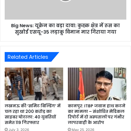
Big News: यूक्रेन का बड़ा दावा: कुस्र्क क्षेत्र में रूस का
सुखोई एसयू-35 लड़ाकू विमान मार गिराया गया
Related Articles
लखनऊ की ‘समिट बिल्डिंग’ में
कानपुर: ITBP जवान हाथ कटने
चल रहा था 200 करोड़ का
का मामला – संशोधित मेडिकल
साइबर घोटाला: 40 युवतियों
रिपोर्ट में दो अस्पतालों पर गंभीर
समेत 119 गिरफ्तार
लापरवाही के आरोप
July 3, 2026
May 25, 2026