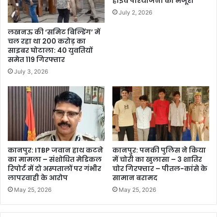
हाईवे परियोजना को मंजूरी
July 2, 2026
लखनऊ की ‘समिट बिल्डिंग’ में
चल रहा था 200 करोड़ का
साइबर घोटाला: 40 युवतियों
समेत 119 गिरफ्तार
July 3, 2026
कानपुर: ITBP जवान हाथ कटने
कानपुर: पनकी पुलिस ने किया
का मामला – संशोधित मेडिकल
में चोरी का खुलासा – 3 शातिर
रिपोर्ट में दो अस्पतालों पर गंभीर
चोर गिरफ्तार – पीतल-कांसे के
लापरवाही के आरोप
सामान बरामद
May 25, 2026
May 25, 2026