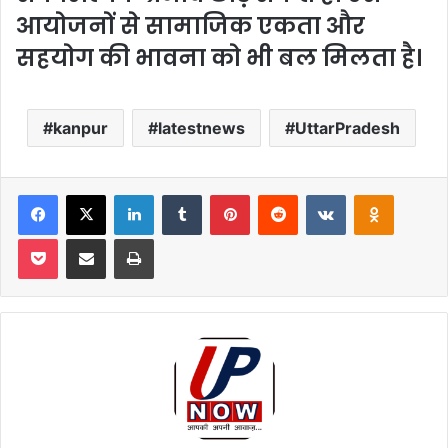
आयोजनों से
सामाजिक एकता और
सहयोग की भावना
को भी बल मिलता है।
kanpur
latestnews
UttarPradesh
Facebook
X
LinkedIn
Tumblr
Pinterest
Reddit
VKontakte
Odnoklas
Pocket
Share via Email
Print