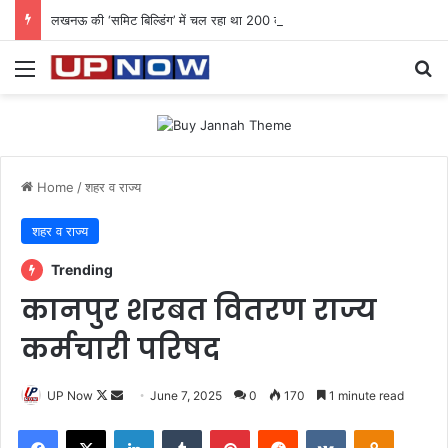
लखनऊ की ‘समिट बिल्डिंग’ में चल रहा था 200 करोड़ का साइबर घोटाला: 40 युवतियों समेत 119 गिरफ्तार
Menu
Se
Home
/
शहर व राज्य
शहर व राज्य
Trending
कानपुर शरबत वितरण राज्य
कर्मचारी परिषद
Follow
Send
UP Now
June 7, 2025
0
170
1 minute read
on
an
Facebook
X
LinkedIn
Tumblr
Pinterest
Reddit
VKontakte
Odnoklas
X
email