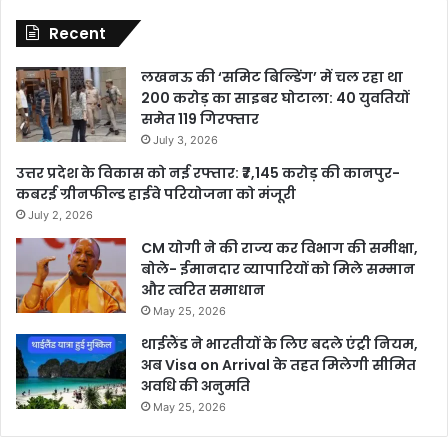
Recent
लखनऊ की ‘समिट बिल्डिंग’ में चल रहा था
200 करोड़ का साइबर घोटाला: 40 युवतियों
समेत 119 गिरफ्तार
July 3, 2026
उत्तर प्रदेश के विकास को नई रफ्तार: ₹7,145 करोड़ की कानपुर-
कबरई ग्रीनफील्ड हाईवे परियोजना को मंजूरी
July 2, 2026
CM योगी ने की राज्य कर विभाग की समीक्षा,
बोले- ईमानदार व्यापारियों को मिले सम्मान
और त्वरित समाधान
May 25, 2026
थाईलैंड ने भारतीयों के लिए बदले एंट्री नियम,
अब Visa on Arrival के तहत मिलेगी सीमित
अवधि की अनुमति
May 25, 2026