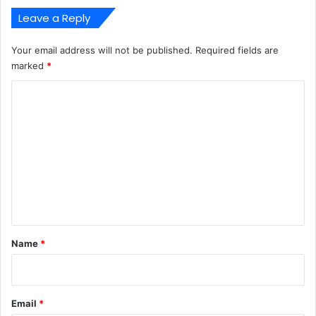
Leave a Reply
Your email address will not be published.
Required fields are
marked
*
C
o
m
m
e
n
t
*
Name
*
Email
*