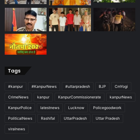
Tags
#kanpur
#KanpurNews
#uttarpradesh
BJP
CmYogi
CrimeNews
kanpur
KanpurCommissionerate
kanpurNews
KanpurPolice
latestnews
Lucknow
Policegoodwork
PoliticalNews
Rashifal
UttarPradesh
Uttar Pradesh
viralnews