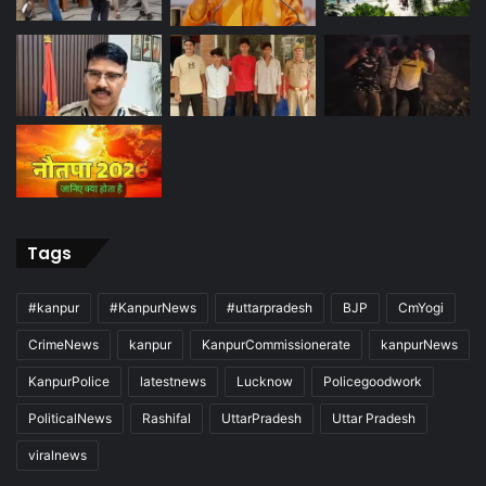
Tags
#kanpur
#KanpurNews
#uttarpradesh
BJP
CmYogi
CrimeNews
kanpur
KanpurCommissionerate
kanpurNews
KanpurPolice
latestnews
Lucknow
Policegoodwork
PoliticalNews
Rashifal
UttarPradesh
Uttar Pradesh
viralnews