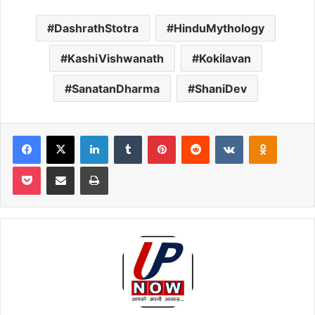
DashrathStotra
HinduMythology
KashiVishwanath
Kokilavan
SanatanDharma
ShaniDev
Facebook
X
LinkedIn
Tumblr
Pinterest
Reddit
VKontakte
Odnoklas
Pocket
Share via Email
Print