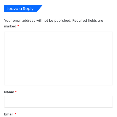
Leave a Reply
Your email address will not be published.
Required fields are
marked
*
C
o
m
m
e
n
t
*
Name
*
Email
*