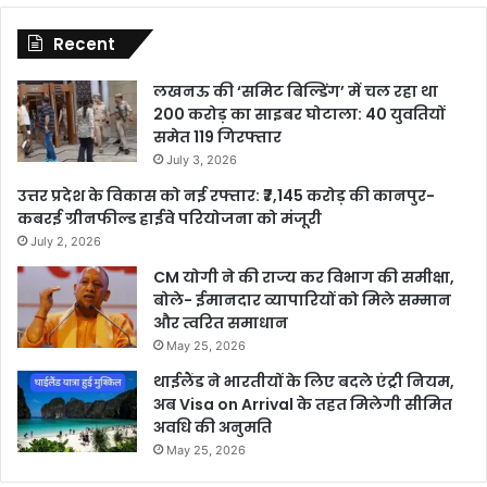
Recent
लखनऊ की ‘समिट बिल्डिंग’ में चल रहा था
200 करोड़ का साइबर घोटाला: 40 युवतियों
समेत 119 गिरफ्तार
July 3, 2026
उत्तर प्रदेश के विकास को नई रफ्तार: ₹7,145 करोड़ की कानपुर-
कबरई ग्रीनफील्ड हाईवे परियोजना को मंजूरी
July 2, 2026
CM योगी ने की राज्य कर विभाग की समीक्षा,
बोले- ईमानदार व्यापारियों को मिले सम्मान
और त्वरित समाधान
May 25, 2026
थाईलैंड ने भारतीयों के लिए बदले एंट्री नियम,
अब Visa on Arrival के तहत मिलेगी सीमित
अवधि की अनुमति
May 25, 2026