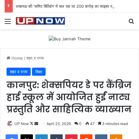
लखनऊ की ‘समिट बिल्डिंग’ में चल रहा था 200 करोड़ का साइबर घोटाला: 40 युवतियों समेत 119 गिरफ्तार
Menu
Se
Home
/
शहर व राज्य
शहर व राज्य
शिक्षा
कानपुर: शेक्सपियर डे पर कैंब्रिज
हाई स्कूल में आयोजित हुईं नाट्य
प्रस्तुति और साहित्यिक व्याख्यान
Follow
Send
UP Now
April 23, 2026
0
47
3 minutes read
on
an
Facebook
X
LinkedIn
Tumblr
Pinterest
Reddit
VKontakte
Odnoklas
X
email