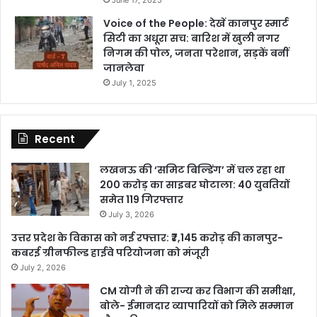
June 17, 2025
Voice of the People: देखें कानपुर स्मार्ट
सिटी का अधूरा सच: बारिश में खुली नगर
निगम की पोल, जनता परेशान, सड़कें बनीं
जानलेवा
July 1, 2025
Recent
लखनऊ की ‘समिट बिल्डिंग’ में चल रहा था
200 करोड़ का साइबर घोटाला: 40 युवतियों
समेत 119 गिरफ्तार
July 3, 2026
उत्तर प्रदेश के विकास को नई रफ्तार: ₹7,145 करोड़ की कानपुर-
कबरई ग्रीनफील्ड हाईवे परियोजना को मंजूरी
July 2, 2026
CM योगी ने की राज्य कर विभाग की समीक्षा,
बोले- ईमानदार व्यापारियों को मिले सम्मान