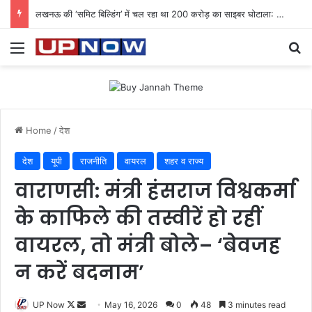
लखनऊ की ‘समिट बिल्डिंग’ में चल रहा था 200 करोड़ का साइबर घोटाला: 40 युवतियों समेत 119 गिरफ्तार
Menu
Se
Home
/
देश
देश
यूपी
राजनीति
वायरल
शहर व राज्य
वाराणसी: मंत्री हंसराज विश्वकर्मा
के काफिले की तस्वीरें हो रहीं
वायरल, तो मंत्री बोले– ‘बेवजह
न करें बदनाम’
Follow
Send
UP Now
May 16, 2026
0
48
3 minutes read