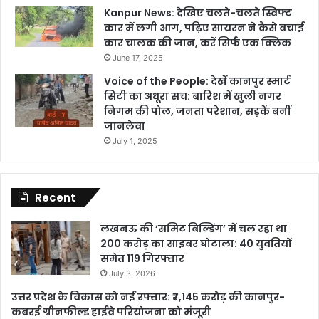
Kanpur News: देखिए चलते-चलते स्विफ्ट
कार में लगी आग, पढ़िए सायरन ने कैसे बचाई
कार चालक की जान, करें सिर्फ एक क्लिक
June 17, 2025
Voice of the People: देखें कानपुर स्मार्ट
सिटी का अधूरा सच: बारिश में खुली नगर
निगम की पोल, जनता परेशान, सड़कें बनीं
जानलेवा
July 1, 2025
Recent
लखनऊ की ‘समिट बिल्डिंग’ में चल रहा था
200 करोड़ का साइबर घोटाला: 40 युवतियों
समेत 119 गिरफ्तार
July 3, 2026
उत्तर प्रदेश के विकास को नई रफ्तार: ₹7,145 करोड़ की कानपुर-
कबरई ग्रीनफील्ड हाईवे परियोजना को मंजूरी