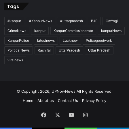
Tags
#kanpur
#KanpurNews
#uttarpradesh
BJP
CmYogi
CrimeNews
kanpur
KanpurCommissionerate
kanpurNews
KanpurPolice
latestnews
Lucknow
Policegoodwork
PoliticalNews
Rashifal
UttarPradesh
Uttar Pradesh
viralnews
© Copyright 2026, UPNowNews All Rights Reserved.
Home
About us
Contact Us
Privacy Policy
Facebook
X
YouTube
Instagram