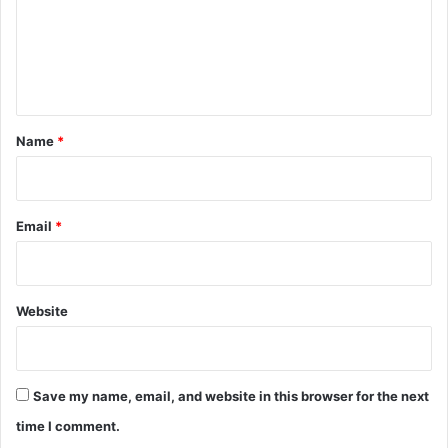
m
e
n
t
*
Name
*
Email
*
Website
Save my name, email, and website in this browser for the next
time I comment.