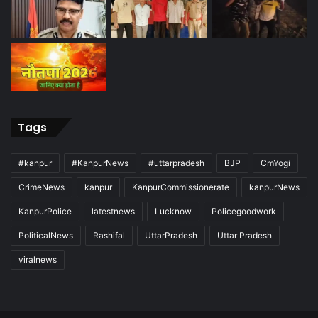
Tags
#kanpur
#KanpurNews
#uttarpradesh
BJP
CmYogi
CrimeNews
kanpur
KanpurCommissionerate
kanpurNews
KanpurPolice
latestnews
Lucknow
Policegoodwork
PoliticalNews
Rashifal
UttarPradesh
Uttar Pradesh
viralnews