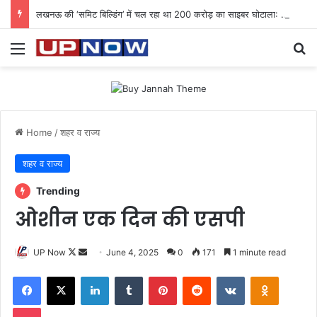
लखनऊ की ‘समिट बिल्डिंग’ में चल रहा था 200 करोड़ का साइबर घोटाला: 40 युवतियों समेत 119 गिरफ्तार
Menu
Se
Home
/
शहर व राज्य
शहर व राज्य
Trending
ओशीन एक दिन की एसपी
Follow
Send
UP Now
June 4, 2025
0
171
1 minute read
on
an
Facebook
X
LinkedIn
Tumblr
Pinterest
Reddit
VKontakte
Odnoklas
X
email
Pocket