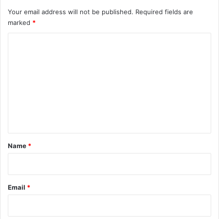
Your email address will not be published.
Required fields are
marked
*
C
o
m
m
e
n
t
*
Name
*
Email
*