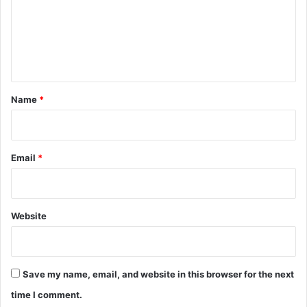
m
e
n
t
*
Name
*
Email
*
Website
Save my name, email, and website in this browser for the next
time I comment.