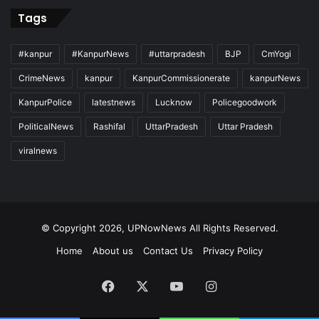
Tags
#kanpur
#KanpurNews
#uttarpradesh
BJP
CmYogi
CrimeNews
kanpur
KanpurCommissionerate
kanpurNews
KanpurPolice
latestnews
Lucknow
Policegoodwork
PoliticalNews
Rashifal
UttarPradesh
Uttar Pradesh
viralnews
© Copyright 2026, UPNowNews All Rights Reserved.
Home
About us
Contact Us
Privacy Policy
Facebook
X
YouTube
Instagram