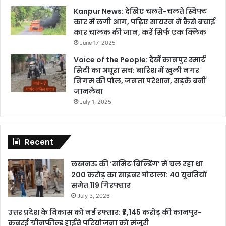
Kanpur News: देखिए चलते-चलते स्विफ्ट
कार में लगी आग, पढ़िए सायरन ने कैसे बचाई
कार चालक की जान, करें सिर्फ एक क्लिक
June 17, 2025
Voice of the People: देखें कानपुर स्मार्ट
सिटी का अधूरा सच: बारिश में खुली नगर
निगम की पोल, जनता परेशान, सड़कें बनीं
जानलेवा
July 1, 2025
Recent
लखनऊ की ‘समिट बिल्डिंग’ में चल रहा था
200 करोड़ का साइबर घोटाला: 40 युवतियों
समेत 119 गिरफ्तार
July 3, 2026
उत्तर प्रदेश के विकास को नई रफ्तार: ₹7,145 करोड़ की कानपुर-
कबरई ग्रीनफील्ड हाईवे परियोजना को मंजूरी