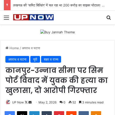
लखनऊ की ‘समिट बिल्डिंग’ में चल रहा था 200 करोड़ का साइबर घोटाला: 40 युवतियों समेत 119 गिरफ्तार
Menu
Se
Home
/
अपराध व घटना
अपराध व घटना
यूपी
शहर व राज्य
कानपुर-उन्नाव सीमा पर सिम
पोर्ट विवाद में युवक की हत्या का
खुलासा, दो आरोपी गिरफ्तार
Follow
Send
UP Now
May 2, 2026
0
52
3 minutes read
on
an
Facebook
X
LinkedIn
Tumblr
Pinterest
Reddit
VKontakte
Odnoklas
X
email