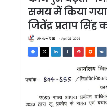
समय में किया गया
जितेंद्र प्रताप सिं
Follow
Send
UP Now
April 23, 2026
on
an
Facebook
X
LinkedIn
Tumblr
Pinterest
Reddit
X
email