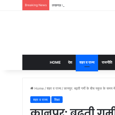
Breaking News
लखनऊ की ‘समिट बिल्डिंग’ में चल रहा था 200 करोड़
HOME
देश
शहर व राज्य
राजनीति
Home
/
शहर व राज्य
/
कानपुर: बढ़ती गर्मी के बीच स्कूल के समय म
शहर व राज्य
शिक्षा
कानपुर: बढ़ती गर्म