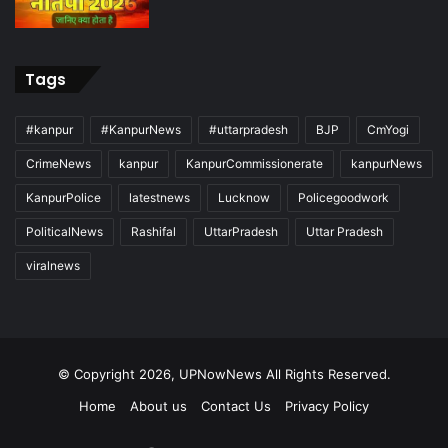
Tags
#kanpur
#KanpurNews
#uttarpradesh
BJP
CmYogi
CrimeNews
kanpur
KanpurCommissionerate
kanpurNews
KanpurPolice
latestnews
Lucknow
Policegoodwork
PoliticalNews
Rashifal
UttarPradesh
Uttar Pradesh
viralnews
© Copyright 2026, UPNowNews All Rights Reserved.
Home
About us
Contact Us
Privacy Policy