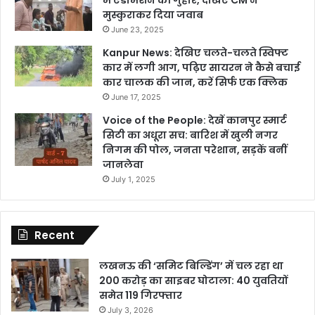
में एडमिशन की गुहार, देखिए CM ने
मुस्कुराकर दिया जवाब
June 23, 2025
Kanpur News: देखिए चलते-चलते स्विफ्ट
कार में लगी आग, पढ़िए सायरन ने कैसे बचाई
कार चालक की जान, करें सिर्फ एक क्लिक
June 17, 2025
Voice of the People: देखें कानपुर स्मार्ट
सिटी का अधूरा सच: बारिश में खुली नगर
निगम की पोल, जनता परेशान, सड़कें बनीं
जानलेवा
July 1, 2025
Recent
लखनऊ की ‘समिट बिल्डिंग’ में चल रहा था
200 करोड़ का साइबर घोटाला: 40 युवतियों
समेत 119 गिरफ्तार
July 3, 2026