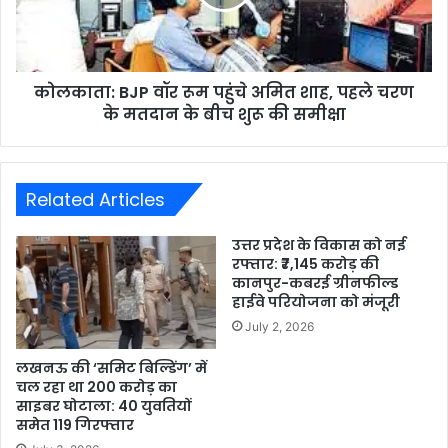
कोलकाता: BJP वॉर रूम पहुंचे अमित शाह, पहले चरण
के मतदान के बीच शुरू की समीक्षा
Related Articles
उत्तर प्रदेश के विकास को नई
रफ्तार: ₹7,145 करोड़ की
कानपुर-कबरई ग्रीनफील्ड
हाईवे परियोजना को मंजूरी
July 2, 2026
लखनऊ की ‘समिट बिल्डिंग’ में
चल रहा था 200 करोड़ का
साइबर घोटाला: 40 युवतियों
समेत 119 गिरफ्तार