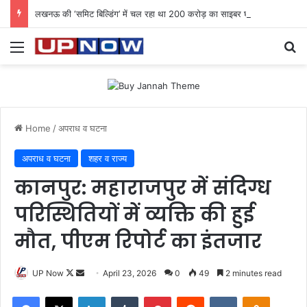
लखनऊ की ‘समिट बिल्डिंग’ में चल रहा था 200 करोड़ का साइबर घोटाला: 40 युवतियों समेत 119 गिरफ्तार
Menu
Se
Home
/
अपराध व घटना
अपराध व घटना
शहर व राज्य
कानपुर: महाराजपुर में संदिग्ध
परिस्थितियों में व्यक्ति की हुई
मौत, पीएम रिपोर्ट का इंतजार
Follow
Send
UP Now
April 23, 2026
0
49
2 minutes read
on
an
Facebook
X
LinkedIn
Tumblr
Pinterest
Reddit
VKontakte
Odnoklas
X
email