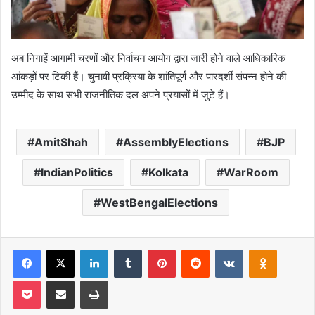
अब निगाहें आगामी चरणों और निर्वाचन आयोग द्वारा जारी होने वाले आधिकारिक
आंकड़ों पर टिकी हैं। चुनावी प्रक्रिया के शांतिपूर्ण और पारदर्शी संपन्न होने की
उम्मीद के साथ सभी राजनीतिक दल अपने प्रयासों में जुटे हैं।
AmitShah
AssemblyElections
BJP
IndianPolitics
Kolkata
WarRoom
WestBengalElections
Facebook
X
LinkedIn
Tumblr
Pinterest
Reddit
VKontakte
Odnoklas
Pocket
Share via Email
Print