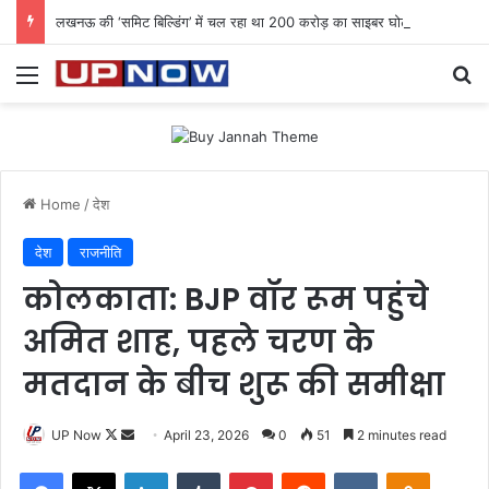
लखनऊ की ‘समिट बिल्डिंग’ में चल रहा था 200 करोड़ का साइबर घोटाला: 40 युवतियों समेत 119 गिरफ्तार
Menu
Se
Home
/
देश
देश
राजनीति
कोलकाता: BJP वॉर रूम पहुंचे
अमित शाह, पहले चरण के
मतदान के बीच शुरू की समीक्षा
Follow
Send
UP Now
April 23, 2026
0
51
2 minutes read
on
an
Facebook
X
LinkedIn
Tumblr
Pinterest
Reddit
VKontakte
Odnoklas
X
email