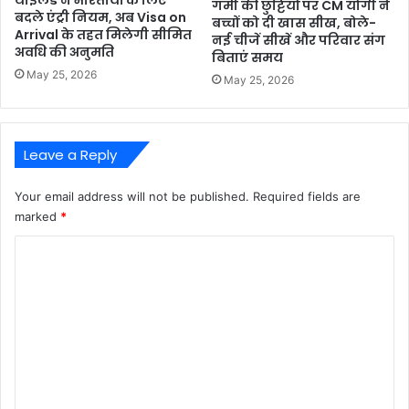
गर्मी की छुट्टियों पर CM योगी ने
बदले एंट्री नियम, अब Visa on
बच्चों को दी खास सीख, बोले-
Arrival के तहत मिलेगी सीमित
नई चीजें सीखें और परिवार संग
अवधि की अनुमति
बिताएं समय
May 25, 2026
May 25, 2026
Leave a Reply
Your email address will not be published.
Required fields are
marked
*
C
o
m
m
e
n