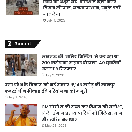
सिटी का अधूरा सच: बारिश में खुली नगर
निगम की पोल, जनता परेशान, सड़कें बनीं
जानलेवा
July 1, 2025
Recent
लखनऊ की ‘समिट बिल्डिंग’ में चल रहा था
200 करोड़ का साइबर घोटाला: 40 युवतियों
समेत 119 गिरफ्तार
July 3, 2026
उत्तर प्रदेश के विकास को नई रफ्तार: ₹7,145 करोड़ की कानपुर-
कबरई ग्रीनफील्ड हाईवे परियोजना को मंजूरी
July 2, 2026
CM योगी ने की राज्य कर विभाग की समीक्षा,
बोले- ईमानदार व्यापारियों को मिले सम्मान
और त्वरित समाधान
May 25, 2026