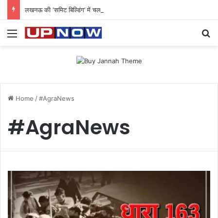
लखनऊ की ‘समिट बिल्डिंग’ में चल रहा था 200 करोड़ का साइबर घोटाला: 40 युवतियों समेत 119 गिरफ्तार
Menu
Se
Home
/
#AgraNews
#AgraNews