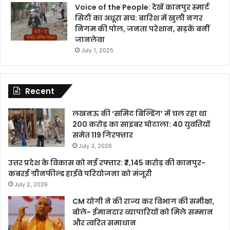
Voice of the People: देखें कानपुर स्मार्ट
सिटी का अधूरा सच: बारिश में खुली नगर
निगम की पोल, जनता परेशान, सड़कें बनीं
जानलेवा
July 1, 2025
Recent
लखनऊ की ‘समिट बिल्डिंग’ में चल रहा था
200 करोड़ का साइबर घोटाला: 40 युवतियों
समेत 119 गिरफ्तार
July 3, 2026
उत्तर प्रदेश के विकास को नई रफ्तार: ₹7,145 करोड़ की कानपुर-
कबरई ग्रीनफील्ड हाईवे परियोजना को मंजूरी
July 2, 2026
CM योगी ने की राज्य कर विभाग की समीक्षा,
बोले- ईमानदार व्यापारियों को मिले सम्मान
और त्वरित समाधान