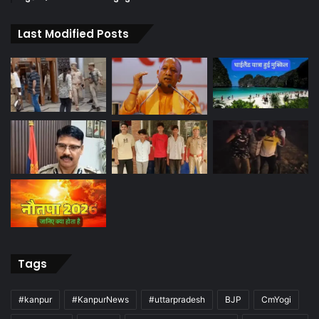
Last Modified Posts
Tags
#kanpur
#KanpurNews
#uttarpradesh
BJP
CmYogi