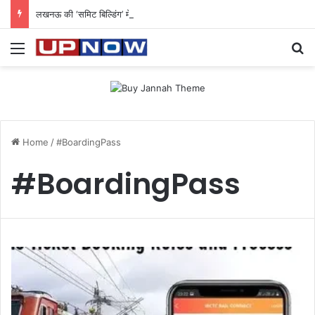
लखनऊ की ‘समिट बिल्डिंग’ में चल रहा था 200 करोड़ का साइबर घोटाला: 40 युवतियों समेत 119 गिरफ्तार
Menu
Se
Home
/
#BoardingPass
#BoardingPass