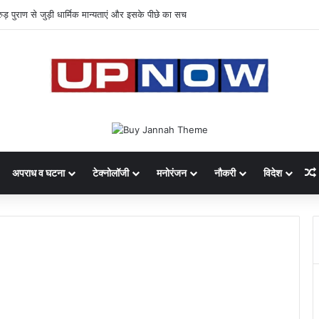
 का साइबर घोटाला: 40 युवतियों समेत 119 गिरफ्तार
अपराध व घटना
टेक्नोलॉजी
मनोरंजन
नौकरी
विदेश