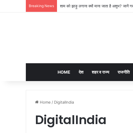
Breaking News
लखनऊ की ‘समिट बिल्डिंग’ में चल रहा था 200 करोड़
HOME
देश
शहर व राज्य
राजनीति
Home
/
DigitalIndia
DigitalIndia