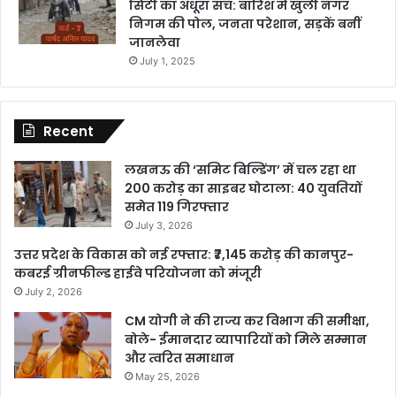
सिटी का अधूरा सच: बारिश में खुली नगर
निगम की पोल, जनता परेशान, सड़कें बनीं
जानलेवा
July 1, 2025
Recent
लखनऊ की ‘समिट बिल्डिंग’ में चल रहा था
200 करोड़ का साइबर घोटाला: 40 युवतियों
समेत 119 गिरफ्तार
July 3, 2026
उत्तर प्रदेश के विकास को नई रफ्तार: ₹7,145 करोड़ की कानपुर-
कबरई ग्रीनफील्ड हाईवे परियोजना को मंजूरी
July 2, 2026
CM योगी ने की राज्य कर विभाग की समीक्षा,
बोले- ईमानदार व्यापारियों को मिले सम्मान
और त्वरित समाधान
May 25, 2026