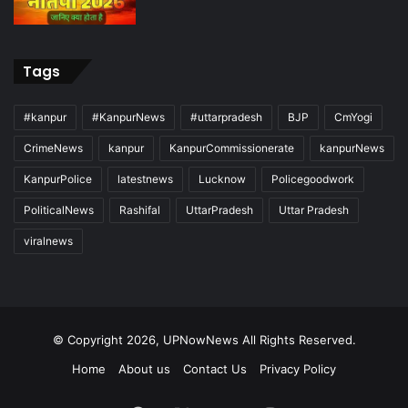
Tags
#kanpur
#KanpurNews
#uttarpradesh
BJP
CmYogi
CrimeNews
kanpur
KanpurCommissionerate
kanpurNews
KanpurPolice
latestnews
Lucknow
Policegoodwork
PoliticalNews
Rashifal
UttarPradesh
Uttar Pradesh
viralnews
© Copyright 2026, UPNowNews All Rights Reserved.
Home
About us
Contact Us
Privacy Policy