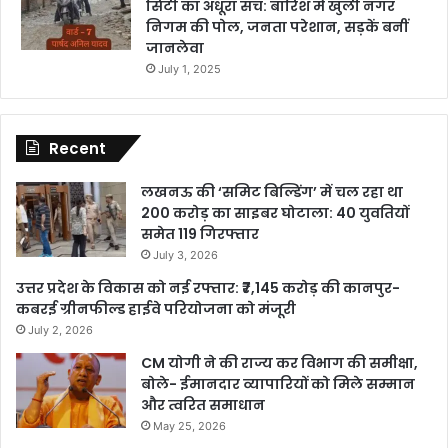
सिटी का अधूरा सच: बारिश में खुली नगर
निगम की पोल, जनता परेशान, सड़कें बनीं
जानलेवा
July 1, 2025
Recent
लखनऊ की ‘समिट बिल्डिंग’ में चल रहा था
200 करोड़ का साइबर घोटाला: 40 युवतियों
समेत 119 गिरफ्तार
July 3, 2026
उत्तर प्रदेश के विकास को नई रफ्तार: ₹7,145 करोड़ की कानपुर-
कबरई ग्रीनफील्ड हाईवे परियोजना को मंजूरी
July 2, 2026
CM योगी ने की राज्य कर विभाग की समीक्षा,
बोले- ईमानदार व्यापारियों को मिले सम्मान
और त्वरित समाधान
May 25, 2026