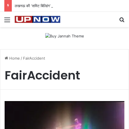
लखनऊ की ‘समिट बिल्डिंग’ में चल रहा था 200 करोड़ का साइबर घोटाला: 40 युवतियों समेत 119 गिरफ्तार
Menu
Se
Home
/
FairAccident
FairAccident