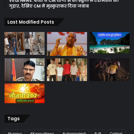
Viral News: बच्ची ने CM योगी से की स्कूल में एडमिशन की
गुहार, देखिए CM ने मुस्कुराकर दिया जवाब
Last Modified Posts
Tags
#kanpur
#KanpurNews
#uttarpradesh
BJP
CmYogi