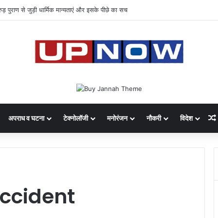
 का साइबर घोटाला: 40 युवतियों समेत 119 गिरफ्तार
अपराध व घटना
टेक्नोलॉजी
मनोरंजन
नौकरी
विदेश
ccident