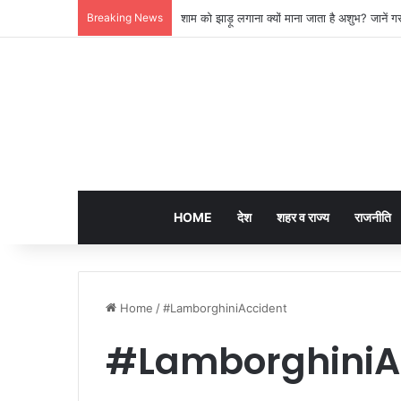
Breaking News
लखनऊ की ‘समिट बिल्डिंग’ में चल रहा था 200 करोड़
HOME
देश
शहर व राज्य
राजनीति
Home
/
#LamborghiniAccident
#LamborghiniA