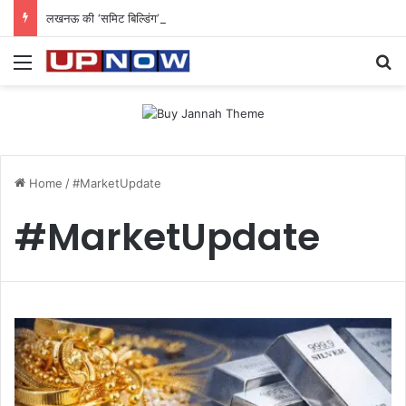
लखनऊ की ‘समिट बिल्डिंग’ में चल रहा था 200 करोड़ का साइबर घोटाला: 40 युवतियों समेत 119 गिरफ्तार
Menu
Se
Home
/
#MarketUpdate
#MarketUpdate