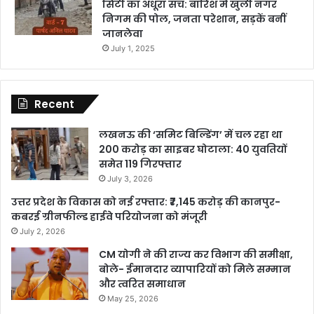
सिटी का अधूरा सच: बारिश में खुली नगर
निगम की पोल, जनता परेशान, सड़कें बनीं
जानलेवा
July 1, 2025
Recent
लखनऊ की ‘समिट बिल्डिंग’ में चल रहा था
200 करोड़ का साइबर घोटाला: 40 युवतियों
समेत 119 गिरफ्तार
July 3, 2026
उत्तर प्रदेश के विकास को नई रफ्तार: ₹7,145 करोड़ की कानपुर-
कबरई ग्रीनफील्ड हाईवे परियोजना को मंजूरी
July 2, 2026
CM योगी ने की राज्य कर विभाग की समीक्षा,
बोले- ईमानदार व्यापारियों को मिले सम्मान
और त्वरित समाधान
May 25, 2026