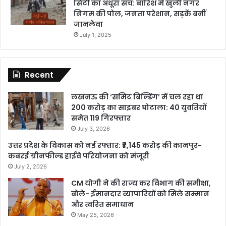
सिटी का अधूरा सच: बारिश में खुली नगर
निगम की पोल, जनता परेशान, सड़कें बनीं
जानलेवा
July 1, 2025
Recent
लखनऊ की ‘समिट बिल्डिंग’ में चल रहा था
200 करोड़ का साइबर घोटाला: 40 युवतियों
समेत 119 गिरफ्तार
July 3, 2026
उत्तर प्रदेश के विकास को नई रफ्तार: ₹7,145 करोड़ की कानपुर-
कबरई ग्रीनफील्ड हाईवे परियोजना को मंजूरी
July 2, 2026
CM योगी ने की राज्य कर विभाग की समीक्षा,
बोले- ईमानदार व्यापारियों को मिले सम्मान
और त्वरित समाधान
May 25, 2026