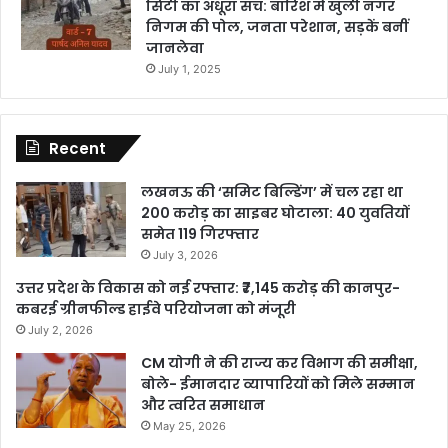
सिटी का अधूरा सच: बारिश में खुली नगर
निगम की पोल, जनता परेशान, सड़कें बनीं
जानलेवा
July 1, 2025
Recent
लखनऊ की ‘समिट बिल्डिंग’ में चल रहा था
200 करोड़ का साइबर घोटाला: 40 युवतियों
समेत 119 गिरफ्तार
July 3, 2026
उत्तर प्रदेश के विकास को नई रफ्तार: ₹7,145 करोड़ की कानपुर-
कबरई ग्रीनफील्ड हाईवे परियोजना को मंजूरी
July 2, 2026
CM योगी ने की राज्य कर विभाग की समीक्षा,
बोले- ईमानदार व्यापारियों को मिले सम्मान
और त्वरित समाधान
May 25, 2026