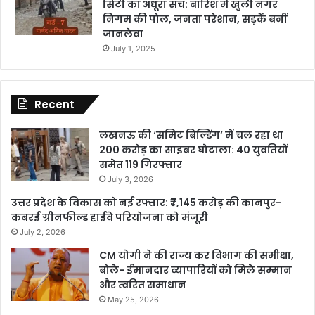
सिटी का अधूरा सच: बारिश में खुली नगर
निगम की पोल, जनता परेशान, सड़कें बनीं
जानलेवा
July 1, 2025
Recent
लखनऊ की ‘समिट बिल्डिंग’ में चल रहा था
200 करोड़ का साइबर घोटाला: 40 युवतियों
समेत 119 गिरफ्तार
July 3, 2026
उत्तर प्रदेश के विकास को नई रफ्तार: ₹7,145 करोड़ की कानपुर-
कबरई ग्रीनफील्ड हाईवे परियोजना को मंजूरी
July 2, 2026
CM योगी ने की राज्य कर विभाग की समीक्षा,
बोले- ईमानदार व्यापारियों को मिले सम्मान
और त्वरित समाधान
May 25, 2026