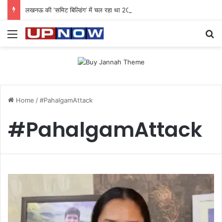
लखनऊ की ‘समिट बिल्डिंग’ में चल रहा था 200 करोड़ का साइबर घोटाला: 40 युवतियों समेत 119 गिरफ्तार
Menu
Se
Home
/
#PahalgamAttack
#PahalgamAttack