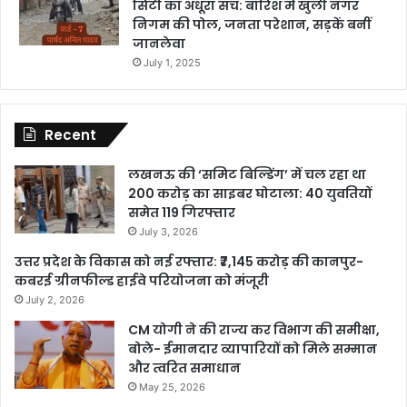
सिटी का अधूरा सच: बारिश में खुली नगर
निगम की पोल, जनता परेशान, सड़कें बनीं
जानलेवा
July 1, 2025
Recent
लखनऊ की ‘समिट बिल्डिंग’ में चल रहा था
200 करोड़ का साइबर घोटाला: 40 युवतियों
समेत 119 गिरफ्तार
July 3, 2026
उत्तर प्रदेश के विकास को नई रफ्तार: ₹7,145 करोड़ की कानपुर-
कबरई ग्रीनफील्ड हाईवे परियोजना को मंजूरी
July 2, 2026
CM योगी ने की राज्य कर विभाग की समीक्षा,
बोले- ईमानदार व्यापारियों को मिले सम्मान
और त्वरित समाधान
May 25, 2026