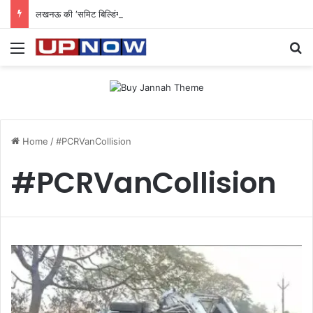
लखनऊ की ‘समिट बिल्डिंग’ में चल रहा था 200 करोड़ का साइबर घोटाला: 40 युवतियों समेत 119 गिरफ्तार
Menu
Se
Home
/
#PCRVanCollision
#PCRVanCollision