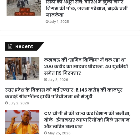
सिटी का अधूरा सच: बारिश में खुली नगर
निगम की पोल, जनता परेशान, सड़कें बनीं
जानलेवा
July 1, 2025
Recent
लखनऊ की ‘समिट बिल्डिंग’ में चल रहा था
200 करोड़ का साइबर घोटाला: 40 युवतियों
समेत 119 गिरफ्तार
July 3, 2026
उत्तर प्रदेश के विकास को नई रफ्तार: ₹7,145 करोड़ की कानपुर-
कबरई ग्रीनफील्ड हाईवे परियोजना को मंजूरी
July 2, 2026
CM योगी ने की राज्य कर विभाग की समीक्षा,
बोले- ईमानदार व्यापारियों को मिले सम्मान
और त्वरित समाधान
May 25, 2026