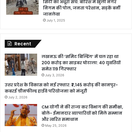
सिटी का अधूरा सच: बारिश में खुली नगर
निगम की पोल, जनता परेशान, सड़कें बनीं
जानलेवा
July 1, 2025
Recent
लखनऊ की ‘समिट बिल्डिंग’ में चल रहा था
200 करोड़ का साइबर घोटाला: 40 युवतियों
समेत 119 गिरफ्तार
July 3, 2026
उत्तर प्रदेश के विकास को नई रफ्तार: ₹7,145 करोड़ की कानपुर-
कबरई ग्रीनफील्ड हाईवे परियोजना को मंजूरी
July 2, 2026
CM योगी ने की राज्य कर विभाग की समीक्षा,
बोले- ईमानदार व्यापारियों को मिले सम्मान
और त्वरित समाधान
May 25, 2026