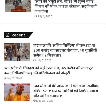
सिटी का अधूरा सच: बारिश में खुली नगर
निगम की पोल, जनता परेशान, सड़कें बनीं
जानलेवा
July 1, 2025
Recent
लखनऊ की ‘समिट बिल्डिंग’ में चल रहा था
200 करोड़ का साइबर घोटाला: 40 युवतियों
समेत 119 गिरफ्तार
July 3, 2026
उत्तर प्रदेश के विकास को नई रफ्तार: ₹7,145 करोड़ की कानपुर-
कबरई ग्रीनफील्ड हाईवे परियोजना को मंजूरी
July 2, 2026
CM योगी ने की राज्य कर विभाग की समीक्षा,
बोले- ईमानदार व्यापारियों को मिले सम्मान
और त्वरित समाधान
May 25, 2026