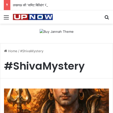
लखनऊ की ‘समिट बिल्डिंग’ में चल रहा था 200 करोड़ का साइबर घोटाला: 40 युवतियों समेत 119 गिरफ्तार
Menu
Se
Home
/
#ShivaMystery
#ShivaMystery