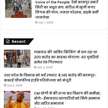
Voice of the People: देखें कानपुर स्मार्ट
सिटी का अधूरा सच: बारिश में खुली नगर
निगम की पोल, जनता परेशान, सड़कें बनीं
जानलेवा
July 1, 2025
Recent
लखनऊ की ‘समिट बिल्डिंग’ में चल रहा था
200 करोड़ का साइबर घोटाला: 40 युवतियों
समेत 119 गिरफ्तार
July 3, 2026
उत्तर प्रदेश के विकास को नई रफ्तार: ₹7,145 करोड़ की कानपुर-
कबरई ग्रीनफील्ड हाईवे परियोजना को मंजूरी
July 2, 2026
CM योगी ने की राज्य कर विभाग की समीक्षा,
बोले- ईमानदार व्यापारियों को मिले सम्मान
और त्वरित समाधान