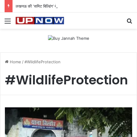
लखनऊ की ‘समिट बिल्डिंग’ में चल रहा था 200 करोड़ का साइबर घोटाला: 40 युवतियों समेत 119 गिरफ्तार
Menu
Se
Home
/
#WildlifeProtection
#WildlifeProtection