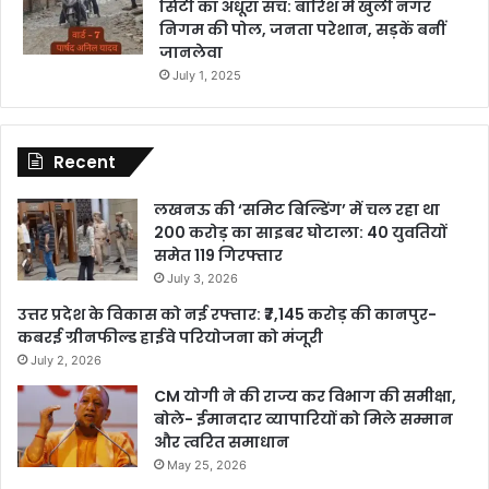
सिटी का अधूरा सच: बारिश में खुली नगर
निगम की पोल, जनता परेशान, सड़कें बनीं
जानलेवा
July 1, 2025
Recent
लखनऊ की ‘समिट बिल्डिंग’ में चल रहा था
200 करोड़ का साइबर घोटाला: 40 युवतियों
समेत 119 गिरफ्तार
July 3, 2026
उत्तर प्रदेश के विकास को नई रफ्तार: ₹7,145 करोड़ की कानपुर-
कबरई ग्रीनफील्ड हाईवे परियोजना को मंजूरी
July 2, 2026
CM योगी ने की राज्य कर विभाग की समीक्षा,
बोले- ईमानदार व्यापारियों को मिले सम्मान
और त्वरित समाधान
May 25, 2026