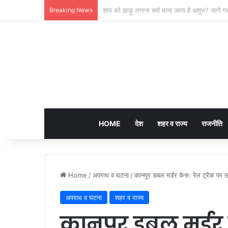
Breaking News
लखनऊ की ‘समिट बिल्डिंग’ में चल रहा था 200 करोड़
HOME
देश
शहर व राज्य
राजनीति
Home
/
अपराध व घटना
/
कानपुर डबल मर्डर केस: रेल ट्रैक पर खत
अपराध व घटना
शहर व राज्य
कानपुर डबल मर्डर 