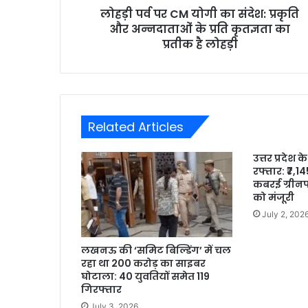
लोहड़ी पर्व पर CM योगी का संदेश: प्रकृति
और अन्नदाताओं के प्रति कृतज्ञता का
प्रतीक है लोहड़ी
Related Articles
उत्तर प्रदेश
रफ्तार: ₹7,
कबरई ग्रीनफ
को मंजूरी
July 2, 202
लखनऊ की ‘समिट बिल्डिंग’ में चल
रहा था 200 करोड़ का साइबर
घोटाला: 40 युवतियों समेत 119
गिरफ्तार
July 3, 2026