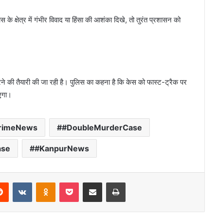
े क्षेत्र में गंभीर विवाद या हिंसा की आशंका दिखे, तो तुरंत प्रशासन को
ने की तैयारी की जा रही है। पुलिस का कहना है कि केस को फास्ट-ट्रैक पर
ाएगा।
rimeNews
#DoubleMurderCase
ase
#KanpurNews
erest
Reddit
VKontakte
Odnoklassniki
Pocket
Share via Email
Print