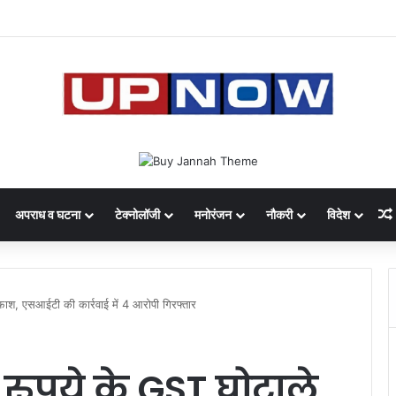
 का साइबर घोटाला: 40 युवतियों समेत 119 गिरफ्तार
अपराध व घटना
टेक्नोलॉजी
मनोरंजन
नौकरी
विदेश
फाश, एसआईटी की कार्रवाई में 4 आरोपी गिरफ्तार
 रुपये के GST घोटाले