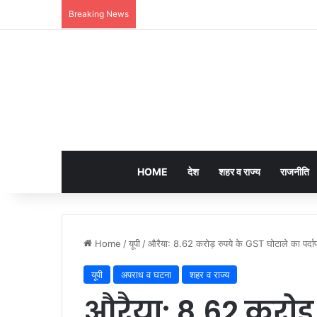
Breaking News
लखनऊ की ‘समिट बिल्डिंग’ में चल रहा था 200 करोड़
HOME
देश
शहर व राज्य
राजनीति
Home
/
यूपी
/
औरैया: 8.62 करोड़ रुपये के GST घोटाले का पर्दा
यूपी
अपराध व घटना
शहर व राज्य
औरैया: 8.62 करोड़