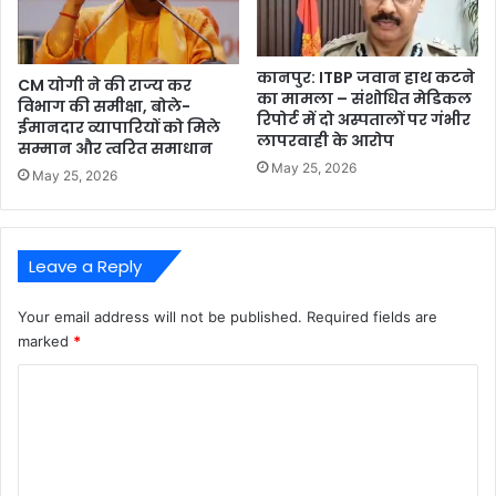
कानपुर: ITBP जवान हाथ कटने
CM योगी ने की राज्य कर
का मामला – संशोधित मेडिकल
विभाग की समीक्षा, बोले-
रिपोर्ट में दो अस्पतालों पर गंभीर
ईमानदार व्यापारियों को मिले
लापरवाही के आरोप
सम्मान और त्वरित समाधान
May 25, 2026
May 25, 2026
Leave a Reply
Your email address will not be published.
Required fields are
marked
*
C
o
m
m