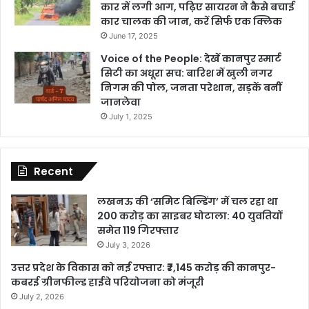
कार में लगी आग, पढ़िए सायरन ने कैसे बचाई
कार चालक की जान, करें सिर्फ एक क्लिक
June 17, 2025
Voice of the People: देखें कानपुर स्मार्ट
सिटी का अधूरा सच: बारिश में खुली नगर
निगम की पोल, जनता परेशान, सड़कें बनीं
जानलेवा
July 1, 2025
Recent
लखनऊ की ‘समिट बिल्डिंग’ में चल रहा था
200 करोड़ का साइबर घोटाला: 40 युवतियों
समेत 119 गिरफ्तार
July 3, 2026
उत्तर प्रदेश के विकास को नई रफ्तार: ₹7,145 करोड़ की कानपुर-
कबरई ग्रीनफील्ड हाईवे परियोजना को मंजूरी
July 2, 2026