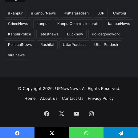
#kanpur
#KanpurNews
#uttarpradesh
BJP
CmYogi
CrimeNews
kanpur
KanpurCommissionerate
kanpurNews
KanpurPolice
latestnews
Lucknow
Policegoodwork
PoliticalNews
Rashifal
UttarPradesh
Uttar Pradesh
viralnews
© Copyright 2026, UPNowNews All Rights Reserved.
Home
About us
Contact Us
Privacy Policy
Facebook
X
YouTube
Instagram