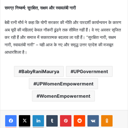
समग्र निष्कर्ष: सुरक्षित, सक्षम और स्वावलंबी नारी
बेबी रानी मौर्य ने कहा कि योगी सरकार की नीति और पारदर्शी कार्यान्वयन के कारण
अब यूपी की महिलाएं केवल नौकरी ढूंढने तक सीमित नहीं हैं। वे नए अवसर सृजित
कर रही हैं और समाज में सकारात्मक बदलाव ला रही हैं। “सुरक्षित नारी, सक्षम
नारी, स्वावलंबी नारी” – यही आज के नए और समृद्ध उत्तर प्रदेश की मजबूत
आधारशिला है।
BabyRaniMaurya
UPGovernment
UPWomenEmpowerment
WomenEmpowerment
Facebook
X
LinkedIn
Tumblr
Pinterest
Reddit
VKontakte
Odnoklas
Pocket
Share via Email
Print