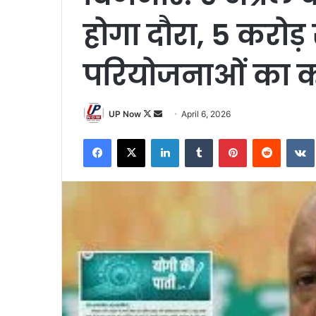
होगा दौरा, 5 करोड
परियोजनाओं का कर
Follow
Send
UP Now
April 6, 2026
on
an
Facebook
X
LinkedIn
Tumblr
Pinterest
Reddit
X
email