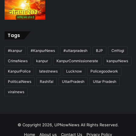
Tags
#kanpur
#KanpurNews
#uttarpradesh
BJP
CmYogi
CrimeNews
kanpur
KanpurCommissionerate
kanpurNews
KanpurPolice
latestnews
Lucknow
Policegoodwork
PoliticalNews
Rashifal
UttarPradesh
Uttar Pradesh
viralnews
© Copyright 2026, UPNowNews All Rights Reserved.
Home
About us
Contact Us
Privacy Policy