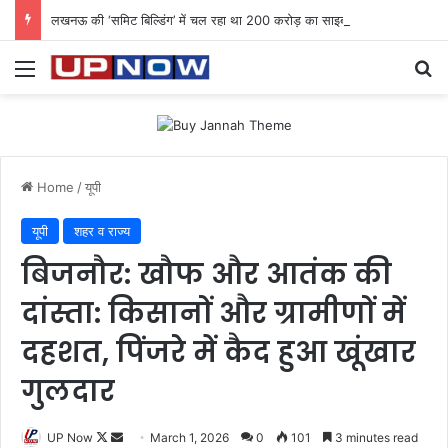
लखनऊ की ‘समिट बिल्डिंग’ में चल रहा था 200 करोड़ का साइबर घोटाला: 40 युवतियों समेत 119 गिरफ्तार
Menu
Se
Home
/
यूपी
यूपी
शहर व राज्य
बिजनौर: खौफ और आतंक की
दांस्ता: किसानों और ग्रामीणों में
दहशत, पिंजरे में कैद हुआ खूंखार
गुलदार
Follow
Send
UP Now
March 1, 2026
0
101
3 minutes read