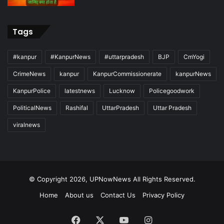
Tags
#kanpur
#KanpurNews
#uttarpradesh
BJP
CmYogi
CrimeNews
kanpur
KanpurCommissionerate
kanpurNews
KanpurPolice
latestnews
Lucknow
Policegoodwork
PoliticalNews
Rashifal
UttarPradesh
Uttar Pradesh
viralnews
© Copyright 2026, UPNowNews All Rights Reserved.
Home
About us
Contact Us
Privacy Policy
Facebook
X
YouTube
Instagram