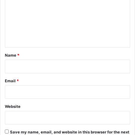
m
m
e
n
t
*
Name
*
Email
*
Website
Save my name, email, and website in this browser for the next