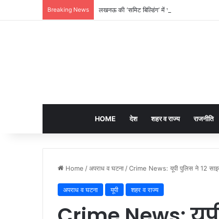
Breaking News
लखनऊ की ‘समिट बिल्डिंग’ में चल रहा था 200 करोड़
HOME
देश
शहर व राज्य
राजनीति
Home
/
अपराध व घटना
/
Crime News: यूपी पुलिस ने 12 साइब
अपराध व घटना
यूपी
शहर व राज्य
Crime News: यूपी