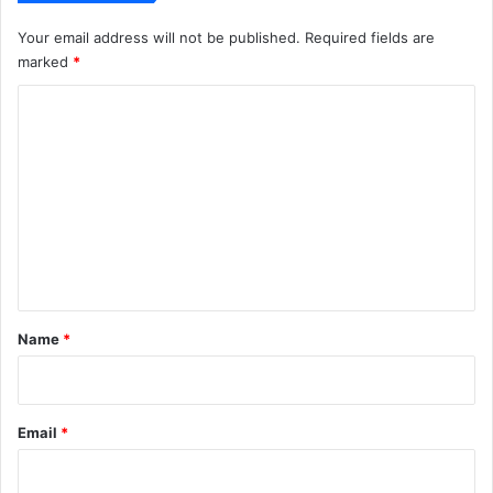
Your email address will not be published.
Required fields are
marked
*
C
o
m
m
e
n
t
*
Name
*
Email
*