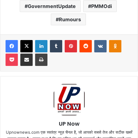
GovernmentUpdate
PMMOdi
Rumours
Facebook
X
LinkedIn
Tumblr
Pinterest
Reddit
VKontakte
Odnoklas
Pocket
Share via Email
Print
UP Now
Upnownews.com एक स्वतंत्र न्यूज़ चैनल है, जो आपको सबसे तेज और सटीक खबरें