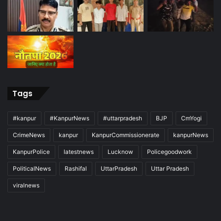
Tags
#kanpur
#KanpurNews
#uttarpradesh
BJP
CmYogi
CrimeNews
kanpur
KanpurCommissionerate
kanpurNews
KanpurPolice
latestnews
Lucknow
Policegoodwork
PoliticalNews
Rashifal
UttarPradesh
Uttar Pradesh
viralnews