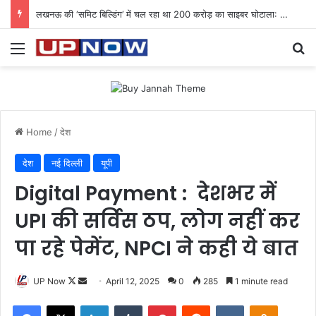
लखनऊ की ‘समिट बिल्डिंग’ में चल रहा था 200 करोड़ का साइबर घोटाला: 40 युवतियों समेत 119 गिरफ्तार
Menu
Se
Home
/
देश
देश
नई दिल्ली
यूपी
Digital Payment : देशभर में
UPI की सर्विस ठप, लोग नहीं कर
पा रहे पेमेंट, NPCI ने कही ये बात
Follow
Send
UP Now
April 12, 2025
0
285
1 minute read
on
an
Facebook
X
LinkedIn
Tumblr
Pinterest
Reddit
VKontakte
Odnoklas
X
email