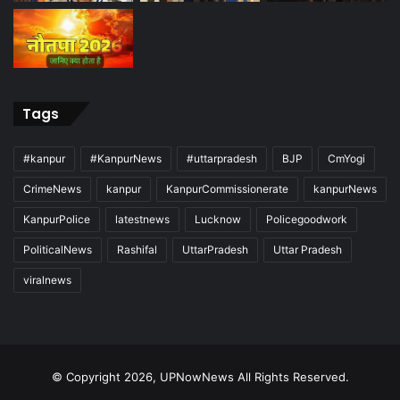
Tags
#kanpur
#KanpurNews
#uttarpradesh
BJP
CmYogi
CrimeNews
kanpur
KanpurCommissionerate
kanpurNews
KanpurPolice
latestnews
Lucknow
Policegoodwork
PoliticalNews
Rashifal
UttarPradesh
Uttar Pradesh
viralnews
© Copyright 2026, UPNowNews All Rights Reserved.