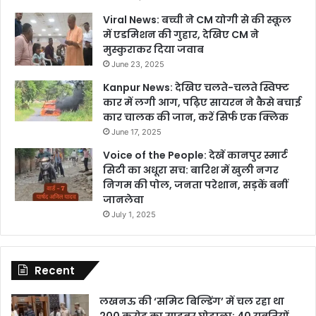
Viral News: बच्ची ने CM योगी से की स्कूल
में एडमिशन की गुहार, देखिए CM ने
मुस्कुराकर दिया जवाब
June 23, 2025
Kanpur News: देखिए चलते-चलते स्विफ्ट
कार में लगी आग, पढ़िए सायरन ने कैसे बचाई
कार चालक की जान, करें सिर्फ एक क्लिक
June 17, 2025
Voice of the People: देखें कानपुर स्मार्ट
सिटी का अधूरा सच: बारिश में खुली नगर
निगम की पोल, जनता परेशान, सड़कें बनीं
जानलेवा
July 1, 2025
Recent
लखनऊ की ‘समिट बिल्डिंग’ में चल रहा था
200 करोड़ का साइबर घोटाला: 40 युवतियों