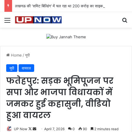
लखनऊ की ‘समिट बिल्डिंग’ में चल रहा था 200 करोड़ का साइबर घोटाला: 40 युवतियों समेत 119 गिरफ्तार
Menu
Se
Home
/
यूपी
यूपी
वायरल
फतेहपुर: सड़क भूमिपूजन पर
सपा और भाजपा विधायकों में
जमकर हुई कहासुनी, वीडियो
हुआ वायरल
Follow
Send
UP Now
April 7, 2026
0
90
2 minutes read