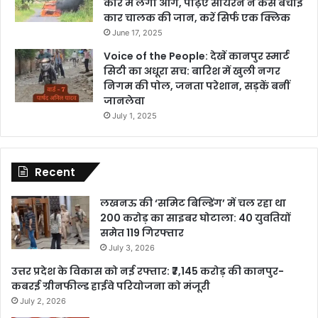
कार में लगी आग, पढ़िए सायरन ने कैसे बचाई
कार चालक की जान, करें सिर्फ एक क्लिक
June 17, 2025
Voice of the People: देखें कानपुर स्मार्ट
सिटी का अधूरा सच: बारिश में खुली नगर
निगम की पोल, जनता परेशान, सड़कें बनीं
जानलेवा
July 1, 2025
Recent
लखनऊ की ‘समिट बिल्डिंग’ में चल रहा था
200 करोड़ का साइबर घोटाला: 40 युवतियों
समेत 119 गिरफ्तार
July 3, 2026
उत्तर प्रदेश के विकास को नई रफ्तार: ₹7,145 करोड़ की कानपुर-
कबरई ग्रीनफील्ड हाईवे परियोजना को मंजूरी
July 2, 2026