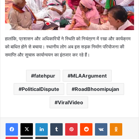
हालांकि, प्रशासन और अधिकारियों ने स्थिति को नियंत्रण में रखा और कार्यक्रम
को बाधित होने से बचाया। स्थानीय लोग अब इस सड़क निर्माण परियोजना की
समाप्ति और सुचारू कार्यान्वयन का इंतजार कर रहे हैं।
fatehpur
MLAArgument
PoliticalDispute
RoadBhoomipujan
ViralVideo
Facebook
X
LinkedIn
Tumblr
Pinterest
Reddit
VKontakte
Odnoklas
Pocket
Share via Email
Print