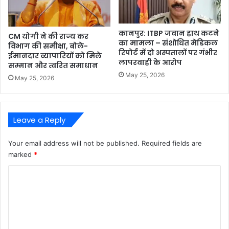
कानपुर: ITBP जवान हाथ कटने
CM योगी ने की राज्य कर
का मामला – संशोधित मेडिकल
विभाग की समीक्षा, बोले-
रिपोर्ट में दो अस्पतालों पर गंभीर
ईमानदार व्यापारियों को मिले
लापरवाही के आरोप
सम्मान और त्वरित समाधान
May 25, 2026
May 25, 2026
Leave a Reply
Your email address will not be published.
Required fields are
marked
*
C
o
m
m