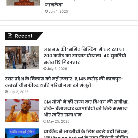
जानलेवा
July 1, 2025
Recent
लखनऊ की ‘समिट बिल्डिंग’ में चल रहा था
200 करोड़ का साइबर घोटाला: 40 युवतियों
समेत 119 गिरफ्तार
July 3, 2026
उत्तर प्रदेश के विकास को नई रफ्तार: ₹7,145 करोड़ की कानपुर-
कबरई ग्रीनफील्ड हाईवे परियोजना को मंजूरी
July 2, 2026
CM योगी ने की राज्य कर विभाग की समीक्षा,
बोले- ईमानदार व्यापारियों को मिले सम्मान
और त्वरित समाधान
May 25, 2026
थाईलैंड ने भारतीयों के लिए बदले एंट्री नियम,
अब Visa on Arrival के तहत मिलेगी सीमित