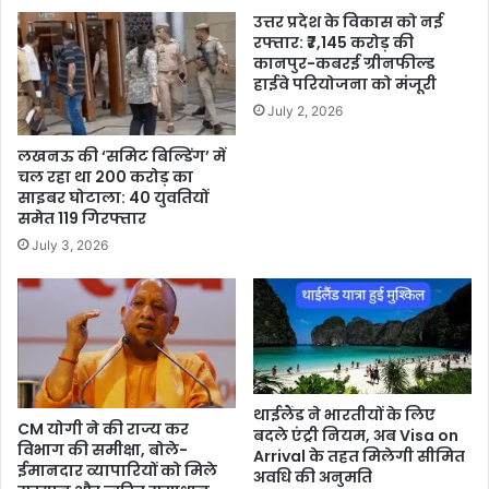
उत्तर प्रदेश के विकास को नई
रफ्तार: ₹7,145 करोड़ की
कानपुर-कबरई ग्रीनफील्ड
हाईवे परियोजना को मंजूरी
July 2, 2026
लखनऊ की ‘समिट बिल्डिंग’ में
चल रहा था 200 करोड़ का
साइबर घोटाला: 40 युवतियों
समेत 119 गिरफ्तार
July 3, 2026
थाईलैंड ने भारतीयों के लिए
CM योगी ने की राज्य कर
बदले एंट्री नियम, अब Visa on
विभाग की समीक्षा, बोले-
Arrival के तहत मिलेगी सीमित
ईमानदार व्यापारियों को मिले
अवधि की अनुमति