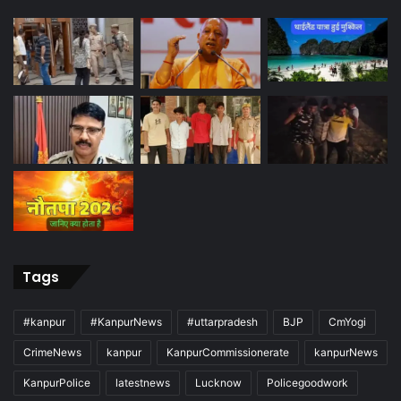
Tags
#kanpur
#KanpurNews
#uttarpradesh
BJP
CmYogi
CrimeNews
kanpur
KanpurCommissionerate
kanpurNews
KanpurPolice
latestnews
Lucknow
Policegoodwork