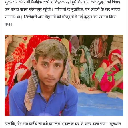
शुक्रवार को सभी वैवाहिक रस्में शांतिपूर्वक पूरी हुईं और शाम तक दुल्हन की विदाई
कर बारात वापस गुरैयनपुर पहुंची। परिजनों के मुताबिक, घर लौटने के बाद माहौल
सामान्य था। रिश्तेदारों और मेहमानों की मौजूदगी में नई दुल्हन का स्वागत किया
गया।
हालांकि, देर रात करीब नौ बजे कमलेश अचानक घर से बाहर चला गया। शुरुआत