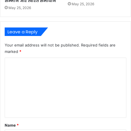
सम्मान और त्वरित समाधान
May 25, 2026
May 25, 2026
Leave a Reply
Your email address will not be published.
Required fields are
marked
*
C
o
m
m
e
n
t
*
Name
*