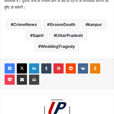
आवश्यक है। पुलिस जांच के निष्कर्ष आने के बाद ही घटना के वास्तविक कारणों की
पुष्टि हो सकेगी।
CrimeNews
GroomDeath
kanpur
Sajeti
UttarPradesh
WeddingTragedy
Facebook
X
LinkedIn
Tumblr
Pinterest
Reddit
VKontakte
Odnoklas
Pocket
Share via Email
Print