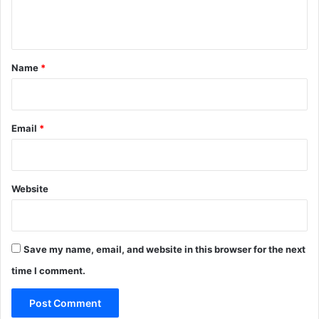
n
t
*
Name
*
Email
*
Website
Save my name, email, and website in this browser for the next
time I comment.