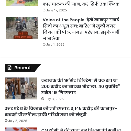
कार चालक की जान, करें सिर्फ एक क्लिक
June 17, 2025
Voice of the People: देखें कानपुर स्मार्ट
सिटी का अधूरा सच: बारिश में खुली नगर
निगम की पोल, जनता परेशान, सड़कें बनीं
जानलेवा
July 1, 2025
Recent
लखनऊ की ‘समिट बिल्डिंग’ में चल रहा था
200 करोड़ का साइबर घोटाला: 40 युवतियों
समेत 119 गिरफ्तार
July 3, 2026
उत्तर प्रदेश के विकास को नई रफ्तार: ₹7,145 करोड़ की कानपुर-
कबरई ग्रीनफील्ड हाईवे परियोजना को मंजूरी
July 2, 2026
CM योगी ने की राज्य कर विभाग की समीक्षा,