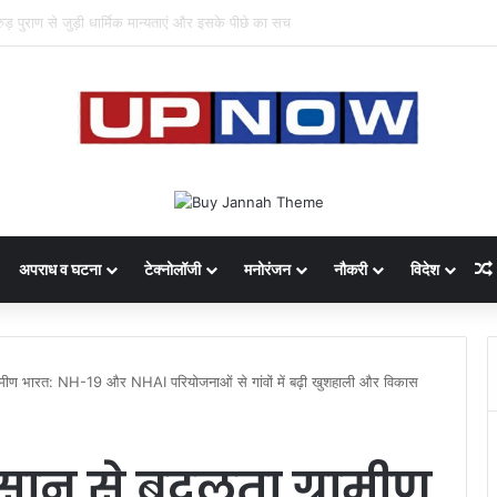
 का साइबर घोटाला: 40 युवतियों समेत 119 गिरफ्तार
अपराध व घटना
टेक्नोलॉजी
मनोरंजन
नौकरी
विदेश
ीण भारत: NH-19 और NHAI परियोजनाओं से गांवों में बढ़ी खुशहाली और विकास
न से बदलता ग्रामीण