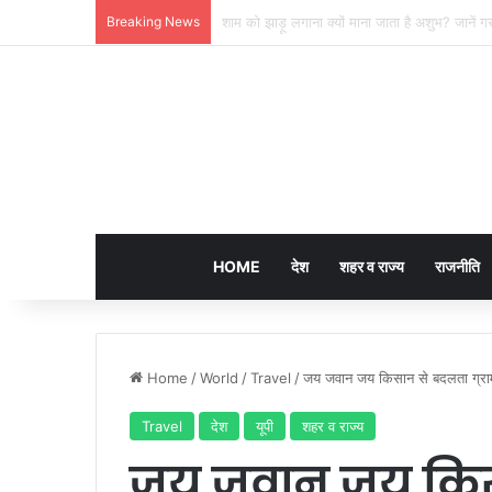
Breaking News
लखनऊ की ‘समिट बिल्डिंग’ में चल रहा था 200 करोड़
HOME
देश
शहर व राज्य
राजनीति
Home
/
World
/
Travel
/
जय जवान जय किसान से बदलता ग्राम
Travel
देश
यूपी
शहर व राज्य
जय जवान जय किसा