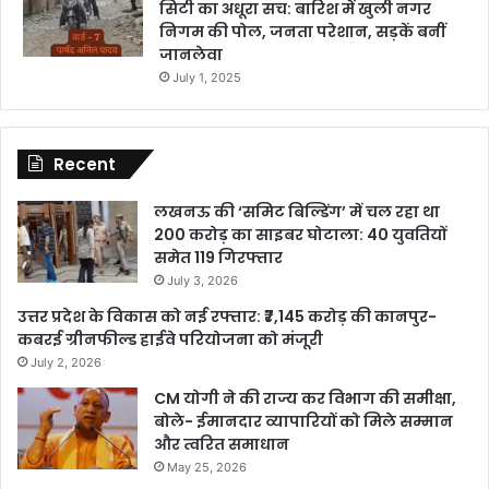
सिटी का अधूरा सच: बारिश में खुली नगर
निगम की पोल, जनता परेशान, सड़कें बनीं
जानलेवा
July 1, 2025
Recent
लखनऊ की ‘समिट बिल्डिंग’ में चल रहा था
200 करोड़ का साइबर घोटाला: 40 युवतियों
समेत 119 गिरफ्तार
July 3, 2026
उत्तर प्रदेश के विकास को नई रफ्तार: ₹7,145 करोड़ की कानपुर-
कबरई ग्रीनफील्ड हाईवे परियोजना को मंजूरी
July 2, 2026
CM योगी ने की राज्य कर विभाग की समीक्षा,
बोले- ईमानदार व्यापारियों को मिले सम्मान
और त्वरित समाधान
May 25, 2026