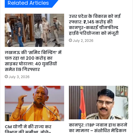
Related Articles
उत्तर प्रदेश के विकास को नई
रफ्तार: ₹7,145 करोड़ की
कानपुर-कबरई ग्रीनफील्ड
हाईवे परियोजना को मंजूरी
July 2, 2026
लखनऊ की ‘समिट बिल्डिंग’ में
चल रहा था 200 करोड़ का
साइबर घोटाला: 40 युवतियों
समेत 119 गिरफ्तार
July 3, 2026
कानपुर: ITBP जवान हाथ कटने
CM योगी ने की राज्य कर
का मामला – संशोधित मेडिकल
विभाग की समीक्षा, बोले-