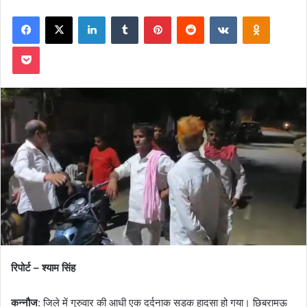
on
an
Facebook
X
LinkedIn
Tumblr
Pinterest
Reddit
VKontakte
Odnoklas
X
email
Pocket
रिपोर्ट – श्याम सिंह
कन्नौज
: जिले में गुरुवार की आधी एक दर्दनाक सड़क हादसा हो गया। छिबरामऊ