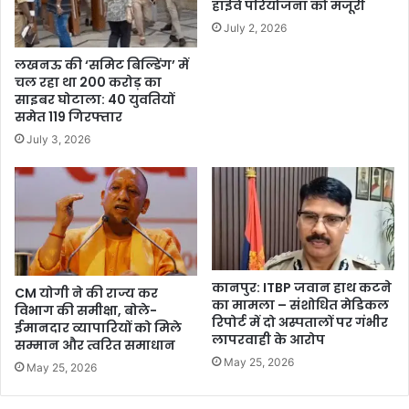
हाईवे परियोजना को मंजूरी
July 2, 2026
लखनऊ की ‘समिट बिल्डिंग’ में
चल रहा था 200 करोड़ का
साइबर घोटाला: 40 युवतियों
समेत 119 गिरफ्तार
July 3, 2026
कानपुर: ITBP जवान हाथ कटने
CM योगी ने की राज्य कर
का मामला – संशोधित मेडिकल
विभाग की समीक्षा, बोले-
रिपोर्ट में दो अस्पतालों पर गंभीर
ईमानदार व्यापारियों को मिले
लापरवाही के आरोप
सम्मान और त्वरित समाधान
May 25, 2026
May 25, 2026