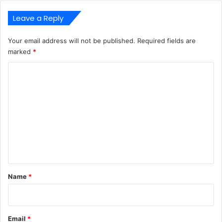
Leave a Reply
Your email address will not be published.
Required fields are
marked
*
C
o
m
m
e
n
t
*
Name
*
Email
*