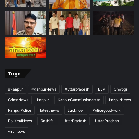
Tags
#kanpur
#KanpurNews
#uttarpradesh
BJP
CmYogi
CrimeNews
kanpur
KanpurCommissionerate
kanpurNews
KanpurPolice
latestnews
Lucknow
Policegoodwork
PoliticalNews
Rashifal
UttarPradesh
Uttar Pradesh
viralnews