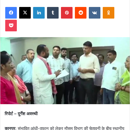
on
an
Facebook
X
LinkedIn
Tumblr
Pinterest
Reddit
VKontakte
Odnoklas
X
email
Pocket
रिपोर्ट – दुर्गेश अवस्थी
कानपुर
: संभावित आंधी-तूफान को लेकर मौसम विभाग की चेतावनी के बीच स्थानीय