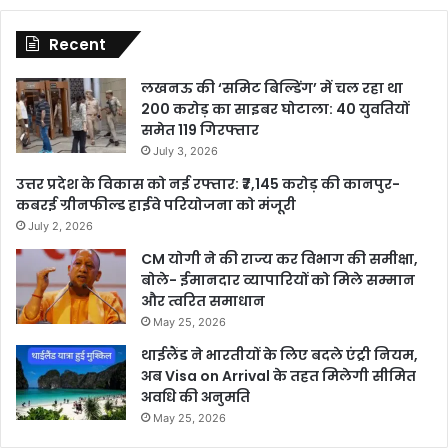
Recent
लखनऊ की ‘समिट बिल्डिंग’ में चल रहा था
200 करोड़ का साइबर घोटाला: 40 युवतियों
समेत 119 गिरफ्तार
July 3, 2026
उत्तर प्रदेश के विकास को नई रफ्तार: ₹7,145 करोड़ की कानपुर-
कबरई ग्रीनफील्ड हाईवे परियोजना को मंजूरी
July 2, 2026
CM योगी ने की राज्य कर विभाग की समीक्षा,
बोले- ईमानदार व्यापारियों को मिले सम्मान
और त्वरित समाधान
May 25, 2026
थाईलैंड ने भारतीयों के लिए बदले एंट्री नियम,
अब Visa on Arrival के तहत मिलेगी सीमित
अवधि की अनुमति
May 25, 2026