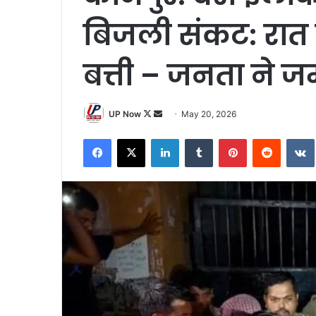
बिजली संकट: रात ह
बत्ती – जनता ने 
Follow
Send
UP Now
May 20, 2026
on
an
Facebook
X
LinkedIn
Tumblr
Pinterest
Reddit
X
email