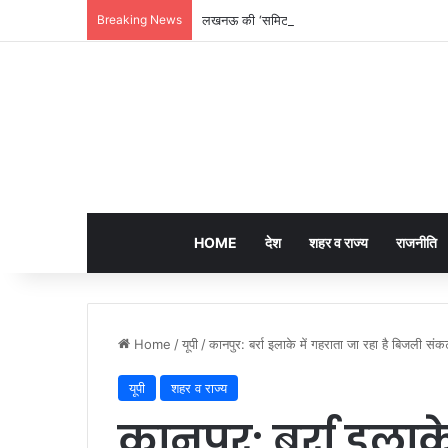
Breaking News
लखनऊ की ‘समिट बिल्डिंग’ में चल रहा था 200 करोड़
HOME
देश
शहर व राज्य
राजनीति
Home
/
यूपी
/
कानपुर: बर्रा इलाके में गहराता जा रहा है बिजली सं
यूपी
शहर व राज्य
कानपुर: बर्रा इलाके