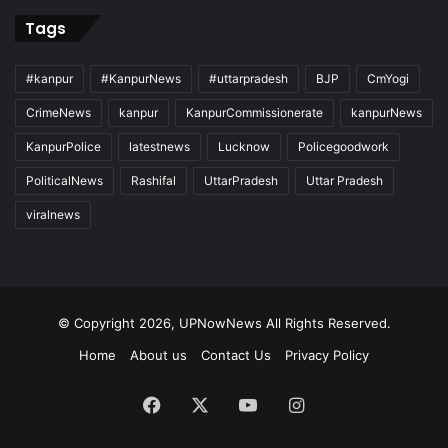
Tags
#kanpur
#KanpurNews
#uttarpradesh
BJP
CmYogi
CrimeNews
kanpur
KanpurCommissionerate
kanpurNews
KanpurPolice
latestnews
Lucknow
Policegoodwork
PoliticalNews
Rashifal
UttarPradesh
Uttar Pradesh
viralnews
© Copyright 2026, UPNowNews All Rights Reserved.
Home
About us
Contact Us
Privacy Policy
Facebook
X
YouTube
Instagram