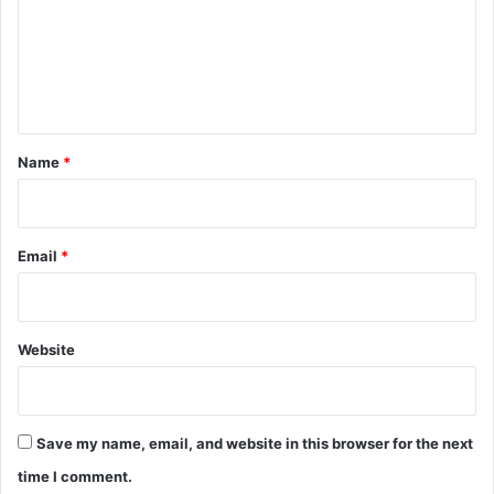
m
e
n
t
*
Name
*
Email
*
Website
Save my name, email, and website in this browser for the next
time I comment.