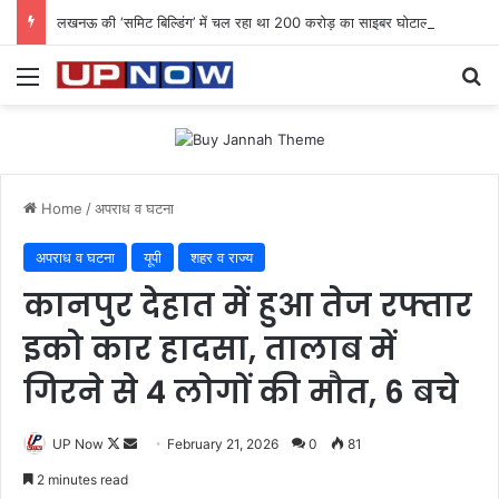
लखनऊ की ‘समिट बिल्डिंग’ में चल रहा था 200 करोड़ का साइबर घोटाला: 40 युवतियों समेत 119 गिरफ्तार
Menu
Se
Home
/
अपराध व घटना
अपराध व घटना
यूपी
शहर व राज्य
कानपुर देहात में हुआ तेज रफ्तार
इको कार हादसा, तालाब में
गिरने से 4 लोगों की मौत, 6 बचे
Follow
Send
UP Now
February 21, 2026
0
81
on
an
2 minutes read
X
email