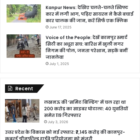
Kanpur News: देखिए चलते-चलते स्विफ्ट
कार में लगी आग, पढ़िए सायरन ने कैसे बचाई
कार चालक की जान, करें सिर्फ एक क्लिक
June 17, 2025
Voice of the People: देखें कानपुर स्मार्ट
सिटी का अधूरा सच: बारिश में खुली नगर
निगम की पोल, जनता परेशान, सड़कें बनीं
जानलेवा
July 1, 2025
Recent
लखनऊ की ‘समिट बिल्डिंग’ में चल रहा था
200 करोड़ का साइबर घोटाला: 40 युवतियों
समेत 119 गिरफ्तार
July 3, 2026
उत्तर प्रदेश के विकास को नई रफ्तार: ₹7,145 करोड़ की कानपुर-
कबरई ग्रीनफील्ड हाईवे परियोजना को मंजूरी